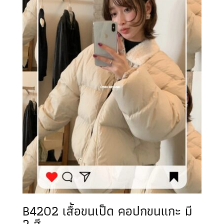
B4202 เสื้อขนเป็ด คอปกขนแกะ มี