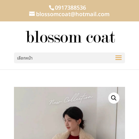
0917388536
blossomcoat@hotmail.com
เลือกหน้า