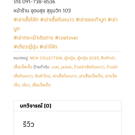
โทร 091-738-8536
หน้าร้าน อุดมสุข สุขุมวิท 103
#เช่าเสื้อโค้ท
#เช่าเสื้อกันหนาว
#เช่ารองเท้าบูท
#เช่า
บูท
#เช่ากระเป๋าเดินทาง
#coatover
#เที่ยวญี่ปุ่น
#เช่าโค้ท
หมวดหมู่:
NEW COLLECTION
,
ผู้หญิง
,
ผู้หญิง 2025
,
สินค้าเช่า
,
เสื้อแจ็คเก็ต
ป้ายกำกับ:
coat
,
jacket
,
ร้านเช่าเสือกันหนาว
,
ร้านเช่า
เสื้อกันหนาว
,
สินค้าใหม่
,
เช่าเสื้อกันหนาว
,
เช่าเสื้อแจ็คเก็ต
,
เช่าแจ็ค
เก็ต
,
เที่ยว
,
เสื้อแจ็คเก็ต
บทวิจารณ์ (0)
รีวิว