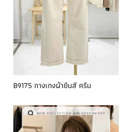
B9175 กางเกงผ้ายีนส์ ครีม