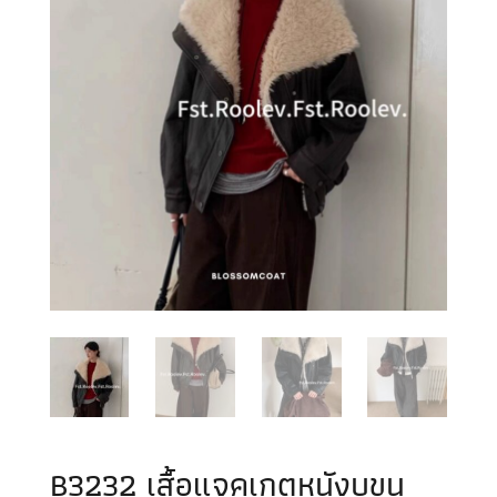
B3232 เสื้อแจคเกตหนังบุขน