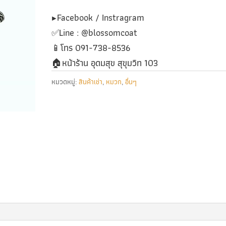
▶️Facebook / Instragram
✅️Line : @blossomcoat
📱โทร 091-738-8536
🏠หน้าร้าน อุดมสุข สุขุมวิท 103
หมวดหมู่:
สินค้าเช่า
,
หมวก
,
อื่นๆ