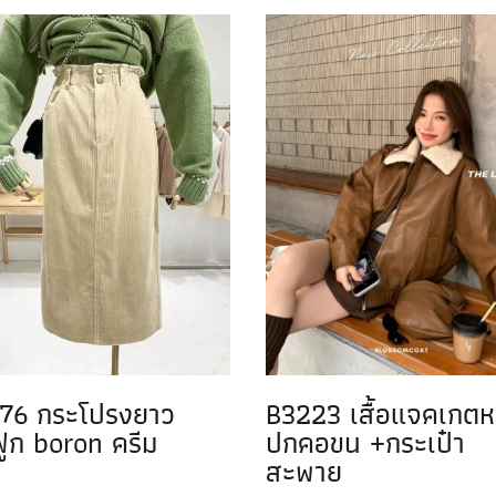
76 กระโปรงยาว
B3223 เสื้อแจคเกตห
ฟูก boron ครีม
ปกคอขน +กระเป๋า
สะพาย