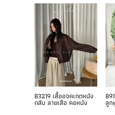
B3219 เสื้ออจคเกตหนัง
B91
กลับ ลายเสือ คอหนัง
ลูก