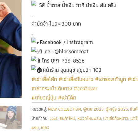
5สี น้ำตาล น้ำเงิน กากี น่ำเงิน ส้ม ครีม
.
ค่ามัดจำ ใบละ 300 บาท
.
Facebook / Instragram
Line : @blossomcoat
โทร 091-738-8536
หน้าร้าน อุดมสุข สุขุมวิท 103
#เช่าเสื้อโค้ท
#เช่าเสื้อกันหนาว
#เช่ารองเท้าบูท
#เช่า
#เช่ากระเป๋าเดินทาง
#coatover
#เที่ยวญี่ปุ่น
#เช่าโค้ท
หมวดหมู่:
NEW COLLECTION
,
ผู้ชาย 2025
,
ผู้หญิง 2025
,
สินค้
ป้ายกำกับ:
coat
,
สินค้าใหม่
,
หมวกไหมพรม
,
เช่าเสื้อกันหนาว
,
เช่า
พรม
,
เที่ยว