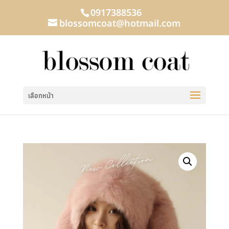
0917388536
blossomcoat@hotmail.com
เลือกหน้า