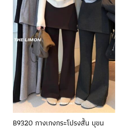
B9320 กางเกงกระโปรงสั้น บุขน