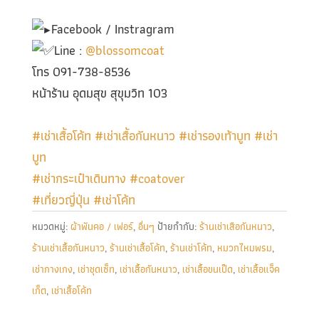
Facebook / Instragram
Line :
@blossomcoat
โทร 091-738-8536
หน้าร้าน อุดมสุข สุขุมวิท 103
#เช่าเสื้อโค้ท
#เช่าเสื้อกันหนาว
#เช่ารองเท้าบูท
#เช่า
บูท
#เช่ากระเป๋าเดินทาง
#coatover
#เที่ยวญี่ปุ่น
#เช่าโค้ท
หมวดหมู่:
ผ้าพันคอ / เฟอร์
,
อื่นๆ
ป้ายกำกับ:
ร้านเช่าเสือกันหนาว
,
ร้านเช่าเสื้อกันหนาว
,
ร้านเช่าเสื้อโค้ท
,
ร้านเช่าโค้ท
,
หมวกไหมพรม
,
เช่ากางเกง
,
เช่าชุดเซ็ท
,
เช่าเสื้อกันหนาว
,
เช่าเสื้อขนเป็ด
,
เช่าเสื้อแจ็ค
เก็ต
,
เช่าเสื้อโค้ท