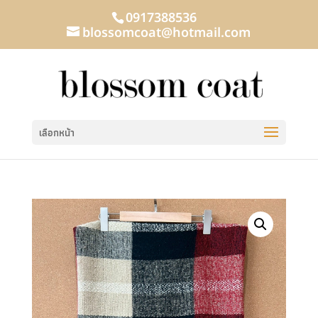
0917388536
blossomcoat@hotmail.com
เลือกหน้า