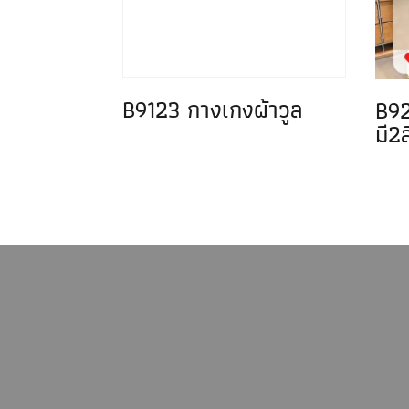
B9123 กางเกงผ้าวูล
B92
มี2ส