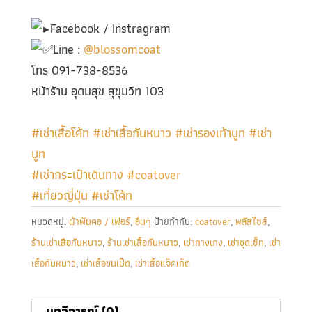
Facebook / Instragram
Line :
@blossomcoat
โทร 091-738-8536
หน้าร้าน อุดมสุข สุขุมวิท 103
#เช่าเสื้อโค้ท
#เช่าเสื้อกันหนาว
#เช่ารองเท้าบูท
#เช่า
บูท
#เช่ากระเป๋าเดินทาง
#coatover
#เที่ยวญี่ปุ่น
#เช่าโค้ท
หมวดหมู่:
ผ้าพันคอ / เฟอร์
,
อื่นๆ
ป้ายกำกับ:
coatover
,
พลัสไซส์
,
ร้านเช่าเสือกันหนาว
,
ร้านเช่าเสื้อกันหนาว
,
เช่ากางเกง
,
เช่าชุดเซ็ท
,
เช่า
เสื้อกันหนาว
,
เช่าเสื้อขนเป็ด
,
เช่าเสื้อแจ็คเก็ต
บทวิจารณ์ (0)