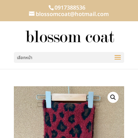
0917388536
blossomcoat@hotmail.com
เลือกหน้า