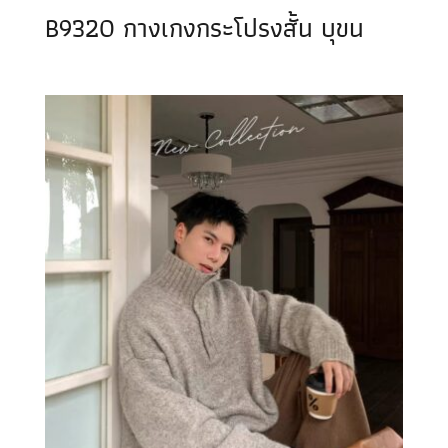
B9320 กางเกงกระโปรงสั้น บุขน