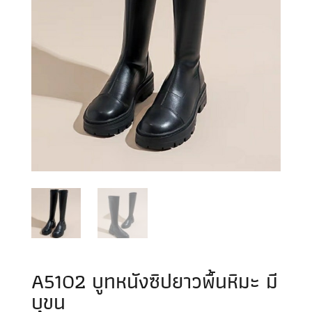
A5102 บูทหนังซิปยาวพื้นหิมะ มี
บุขน