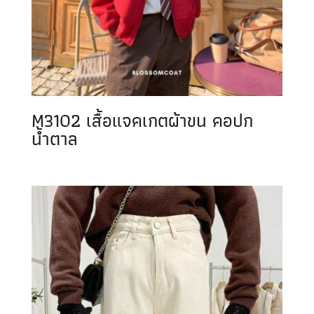
M3102 เสื้อแจคเกตผ้าขน คอปก
น้ำตาล