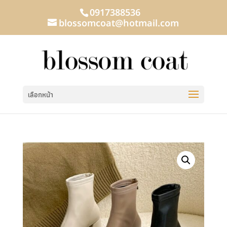
0917388536
blossomcoat@hotmail.com
เลือกหน้า