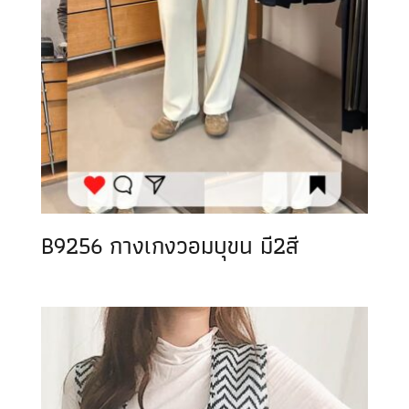
B9256 กางเกงวอมบุขน มี2สี