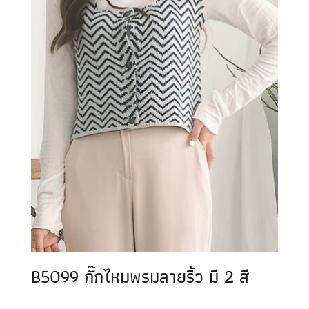
B5099 กั๊กไหมพรมลายริ้ว มี 2 สี