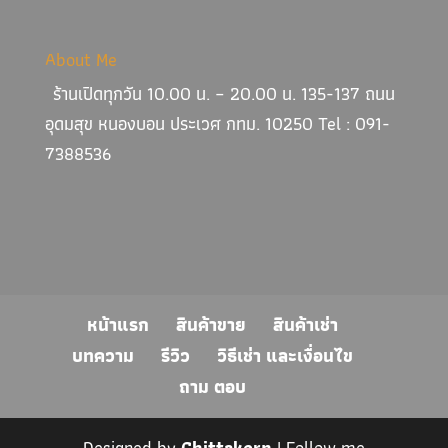
About Me
ร้านเปิดทุกวัน 10.00 น. – 20.00 น. 135-137 ถนน
อุดมสุข หนองบอน ประเวศ กทม. 10250 Tel : 091-
7388536
หน้าแรก
สินค้าขาย
สินค้าเช่า
บทความ
รีวิว
วิธีเช่า และเงื่อนไข
ถาม ตอบ
Designed by
Chittakorn
| Follow me