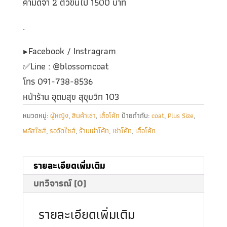
ค่ามัดจำ 2 ตัวขึ้นไป 1500 บาท
.
▶️Facebook / Instragram
✅️Line : @blossomcoat
โทร 091-738-8536
หน้าร้าน อุดมสุข สุขุมวิท 103
หมวดหมู่:
ผู้หญิง
,
สินค้าเช่า
,
เสื้อโค้ท
ป้ายกำกับ:
coat
,
Plus Size
,
พลัสไซส์
,
รอวัดไซส์
,
ร้านเช่าโค้ท
,
เช่าโค้ท
,
เสื้อโค้ท
รายละเอียดเพิ่มเติม
บทวิจารณ์ (0)
รายละเอียดเพิ่มเติม