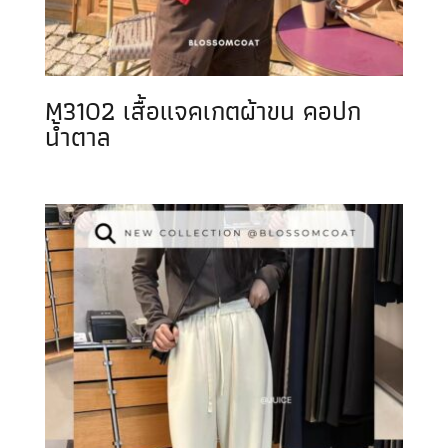
M3102 เสื้อแจคเกตผ้าขน คอปก
น้ำตาล