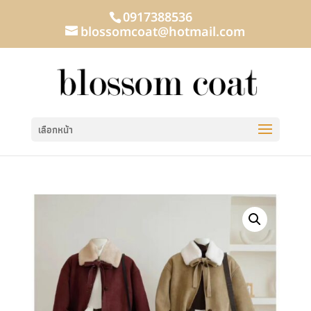
0917388536
blossomcoat@hotmail.com
เลือกหน้า