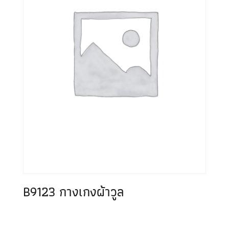
B9123 กางเกงผ้าวูล