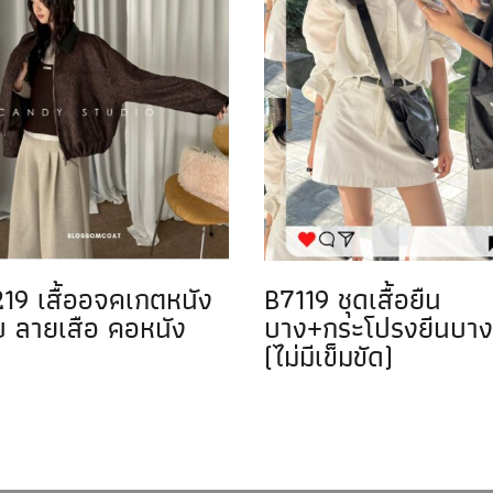
19 เสื้ออจคเกตหนัง
B7119 ชุดเสื้อยืน
บ ลายเสือ คอหนัง
บาง+กระโปรงยีนบา
(ไม่มีเข็มขัด)