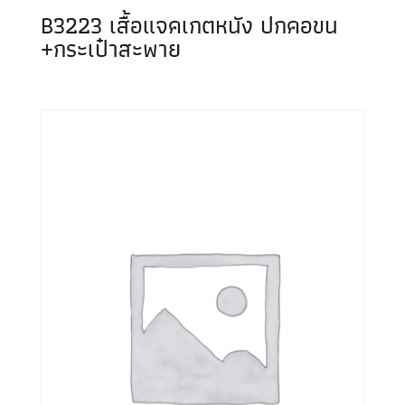
B3223 เสื้อแจคเกตหนัง ปกคอขน
+กระเป๋าสะพาย