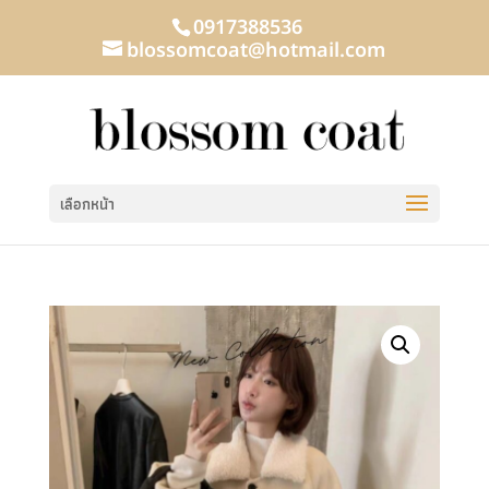
0917388536
blossomcoat@hotmail.com
เลือกหน้า