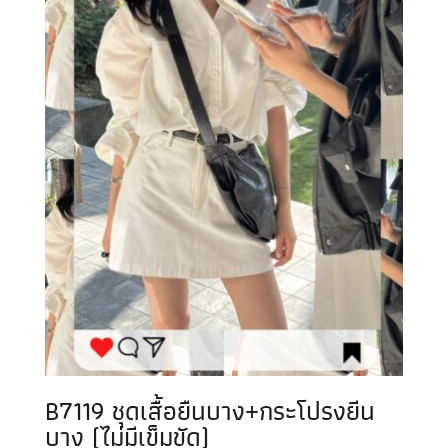
B7119 ชุดเสื้อยืนบาง+กระโปรงยีน
บาง (ไม่มีเข็มขัด)