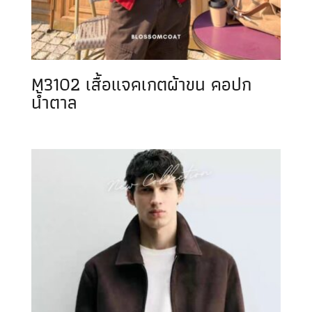
M3102 เสื้อแจคเกตผ้าขน คอปก
น้ำตาล