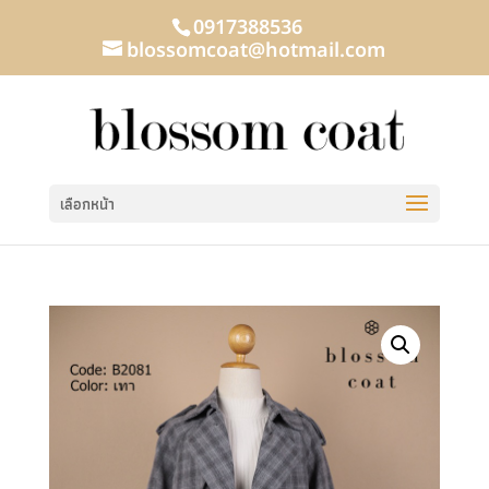
0917388536
blossomcoat@hotmail.com
เลือกหน้า