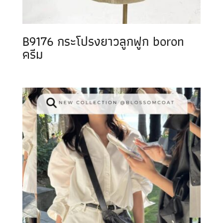
B9176 กระโปรงยาวลูกฟูก boron
ครีม