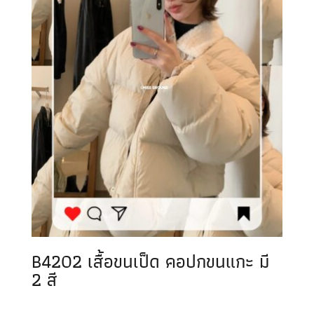
B4202 เสื้อขนเป็ด คอปกขนแกะ มี
2 สี