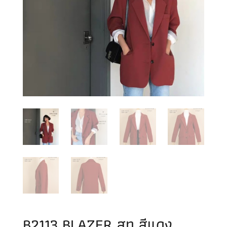
B2113 BLAZER สูท สีแดง