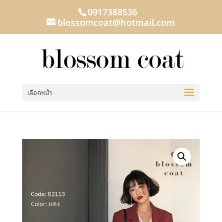
0917388536
blossomcoat@hotmail.com
เลือกหน้า