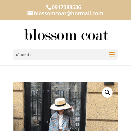
0917388536
blossomcoat@hotmail.com
เลือกหน้า