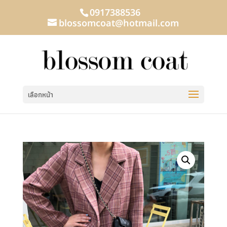
0917388536
blossomcoat@hotmail.com
เลือกหน้า