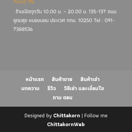
About Me
ร้านเปิดทุกวัน 10.00 น. – 20.00 น. 135-137 ถนน
อุดมสุข หนองบอน ประเวศ กทม. 10250 Tel : 091-
7388536
หน้าแรก
สินค้าขาย
สินค้าเช่า
บทความ
รีวิว
วิธีเช่า และเงื่อนไข
ถาม ตอบ
Designed by
Chittakorn
| Follow me
ChittakornWeb