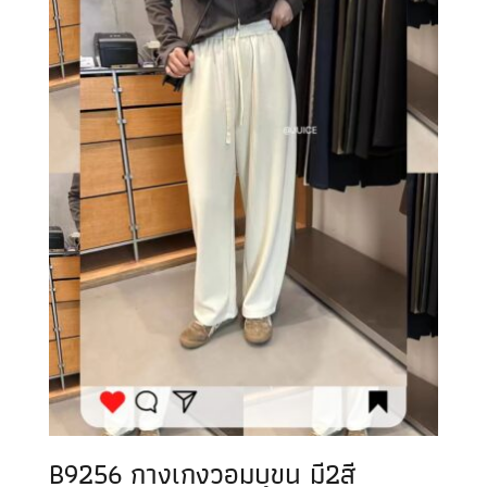
B9256 กางเกงวอมบุขน มี2สี