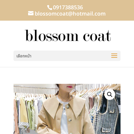
0917388536
blossomcoat@hotmail.com
เลือกหน้า