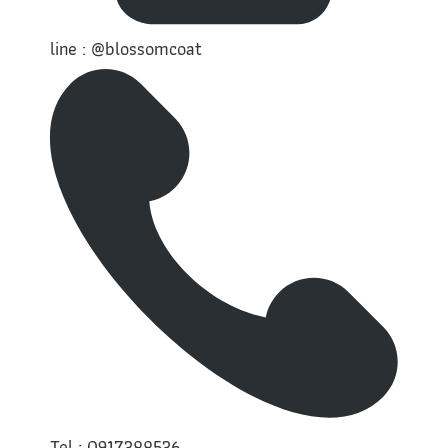
line : @blossomcoat
Tel : 0917388536