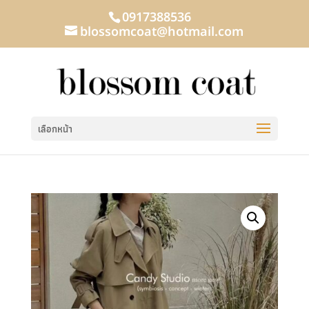
0917388536
blossomcoat@hotmail.com
เลือกหน้า