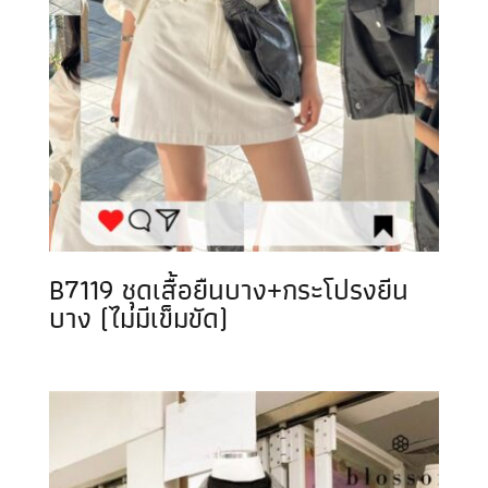
B7119 ชุดเสื้อยืนบาง+กระโปรงยีน
บาง (ไม่มีเข็มขัด)