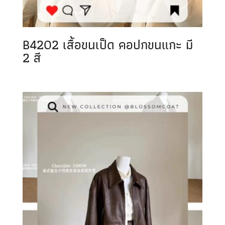
B4202 เสื้อขนเป็ด คอปกขนแกะ มี
2 สี