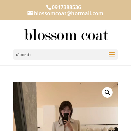
0917388536
blossomcoat@hotmail.com
เลือกหน้า