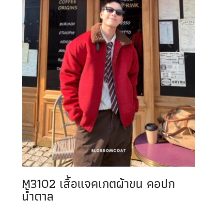
M3102 เสื้อแจคเกตผ้าขน คอปก
น้ำตาล