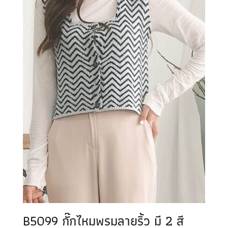
B5099 กั๊กไหมพรมลายริ้ว มี 2 สี