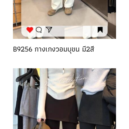
B9256 กางเกงวอมบุขน มี2สี