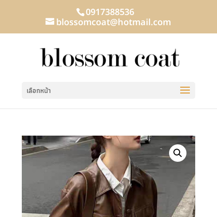
0917388536
blossomcoat@hotmail.com
เลือกหน้า