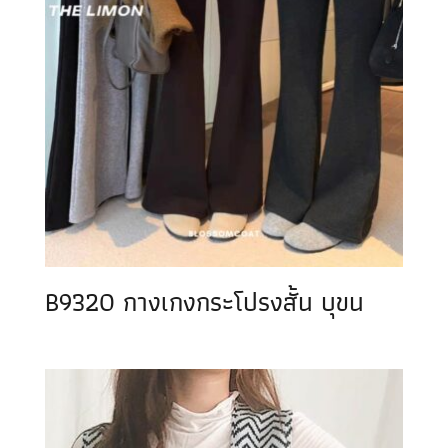
B9320 กางเกงกระโปรงสั้น บุขน