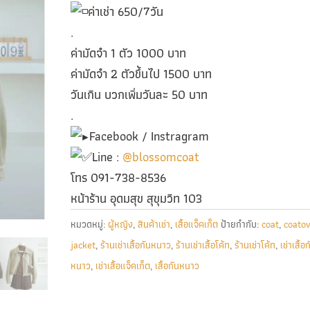
ค่าเช่า 650/7วัน
.
ค่ามัดจำ 1 ตัว 1000 บาท
ค่ามัดจำ 2 ตัวขึ้นไป 1500 บาท
วันเกิน บวกเพิ่มวันละ 50 บาท
.
Facebook / Instragram
Line :
@blossomcoat
โทร 091-738-8536
หน้าร้าน อุดมสุข สุขุมวิท 103
หมวดหมู่:
ผู้หญิง
,
สินค้าเช่า
,
เสื้อแจ็คเก็ต
ป้ายกำกับ:
coat
,
coatov
jacket
,
ร้านเช่าเสื้อกันหนาว
,
ร้านเช่าเสื้อโค้ท
,
ร้านเช่าโค้ท
,
เช่าเสื้อก
หนาว
,
เช่าเสื้อแจ็คเก็ต
,
เสื้อกันหนาว