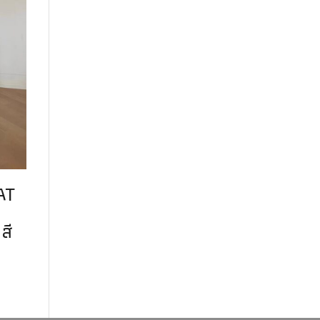
AT
สี