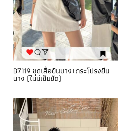
B7119 ชุดเสื้อยืนบาง+กระโปรงยีน
บาง (ไม่มีเข็มขัด)