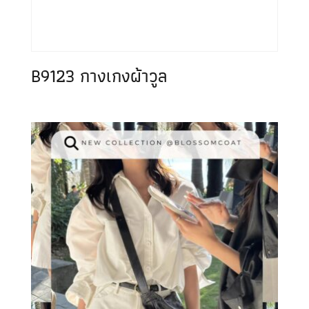
B9123 กางเกงผ้าวูล