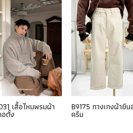
31 เสื้อไหมพรมผ้า
B9175 กางเกงผ้ายีนส
อตั้ง
ครีม