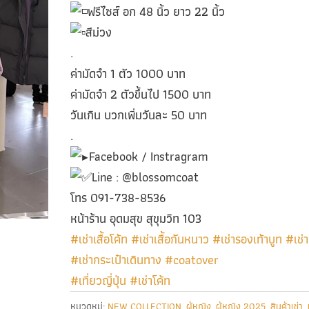
ฟรีไซส์ อก 48 นิ้ว ยาว 22 นิ้ว
สีม่วง
.
ค่ามัดจำ 1 ตัว 1000 บาท
ค่ามัดจำ 2 ตัวขึ้นไป 1500 บาท
วันเกิน บวกเพิ่มวันละ 50 บาท
.
Facebook / Instragram
Line : @blossomcoat
โทร 091-738-8536
หน้าร้าน อุดมสุข สุขุมวิท 103
#เช่าเสื้อโค้ท
#เช่าเสื้อกันหนาว
#เช่ารองเท้าบูท
#เช่า
#เช่ากระเป๋าเดินทาง
#coatover
#เที่ยวญี่ปุ่น
#เช่าโค้ท
หมวดหมู่:
NEW COLLECTION
,
ผู้หญิง
,
ผู้หญิง 2025
,
สินค้าเช่า
,