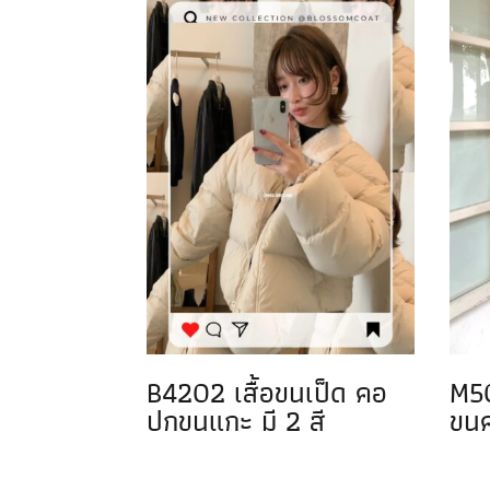
B4202 เสื้อขนเป็ด คอ
M50
ปกขนแกะ มี 2 สี
ขนค