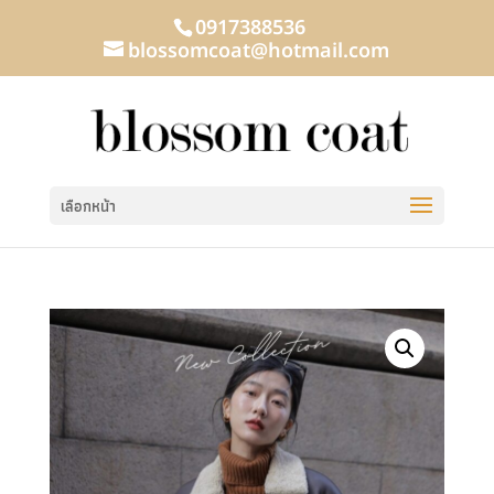
0917388536
blossomcoat@hotmail.com
เลือกหน้า