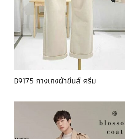
B9175 กางเกงผ้ายีนส์ ครีม