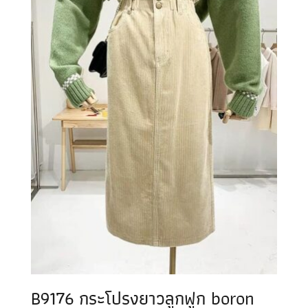
B9176 กระโปรงยาวลูกฟูก boron