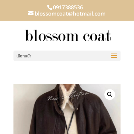
0917388536
blossomcoat@hotmail.com
เลือกหน้า