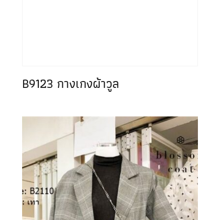
B9123 กางเกงผ้าวูล