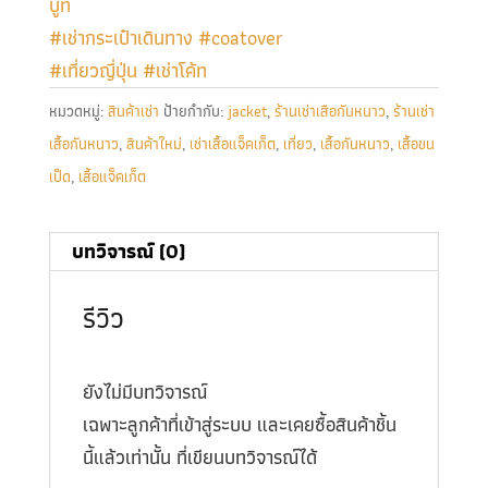
บูท
#เช่ากระเป๋าเดินทาง
#coatover
#เที่ยวญี่ปุ่น
#เช่าโค้ท
หมวดหมู่:
สินค้าเช่า
ป้ายกำกับ:
jacket
,
ร้านเช่าเสือกันหนาว
,
ร้านเช่า
เสื้อกันหนาว
,
สินค้าใหม่
,
เช่าเสื้อแจ็คเก็ต
,
เที่ยว
,
เสื้อกันหนาว
,
เสื้อขน
เป็ด
,
เสื้อแจ็คเก็ต
บทวิจารณ์ (0)
รีวิว
ยังไม่มีบทวิจารณ์
เฉพาะลูกค้าที่เข้าสู่ระบบ และเคยซื้อสินค้าชิ้น
นี้แล้วเท่านั้น ที่เขียนบทวิจารณ์ได้