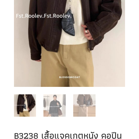
B3238 เสื้อแจคเกตหนัง คอปีน