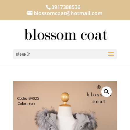
0917388536
blossomcoat@hotmail.com
เลือกหน้า