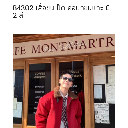
B4202 เสื้อขนเป็ด คอปกขนแกะ มี
2 สี