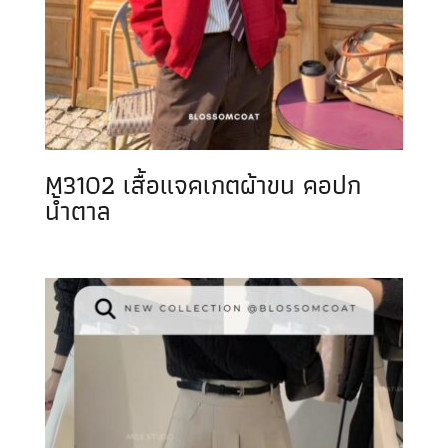
M3102 เสื้อแจคเกตผ้าขน คอปก
น้ำตาล