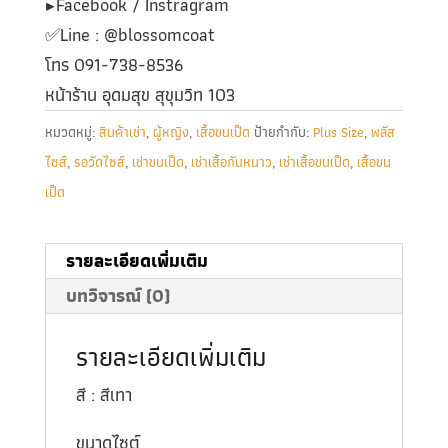
▶️Facebook / Instragram
✅️Line : @blossomcoat
โทร 091-738-8536
หน้าร้าน อุดมสุข สุขุมวิท 103
หมวดหมู่:
สินค้าเช่า
,
ผู้หญิง
,
เสื้อขนเป็ด
ป้ายกำกับ:
Plus Size
,
พลัส
ไซส์
,
รอวัดไซส์
,
เช่าขนเป็ด
,
เช่าเสื้อกันหนาว
,
เช่าเสื้อขนเป็ด
,
เสื้อขน
เป็ด
รายละเอียดเพิ่มเติม
บทวิจารณ์ (0)
รายละเอียดเพิ่มเติม
สี : สีเทา
ขนาดไซต์