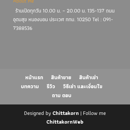
About Me
ร้านเปิดทุกวัน 10.00 น. – 20.00 น. 135-137 ถนน
อุดมสุข หนองบอน ประเวศ กทม. 10250 Tel : 091-
7388536
หน้าแรก
สินค้าขาย
สินค้าเช่า
บทความ
รีวิว
วิธีเช่า และเงื่อนไข
ถาม ตอบ
Designed by
Chittakorn
| Follow me
ChittakornWeb