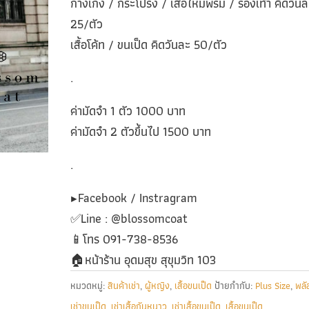
กางเกง / กระโปรง / เสื้อไหมพรม / รองเท้า คิดวันล
25/ตัว
เสื้อโค้ท / ขนเป็ด คิดวันละ 50/ตัว
.
ค่ามัดจำ 1 ตัว 1000 บาท
ค่ามัดจำ 2 ตัวขึ้นไป 1500 บาท
.
▶️Facebook / Instragram
✅️Line : @blossomcoat
📱โทร 091-738-8536
🏠หน้าร้าน อุดมสุข สุขุมวิท 103
หมวดหมู่:
สินค้าเช่า
,
ผู้หญิง
,
เสื้อขนเป็ด
ป้ายกำกับ:
Plus Size
,
พลั
เช่าขนเป็ด
,
เช่าเสื้อกันหนาว
,
เช่าเสื้อขนเป็ด
,
เสื้อขนเป็ด