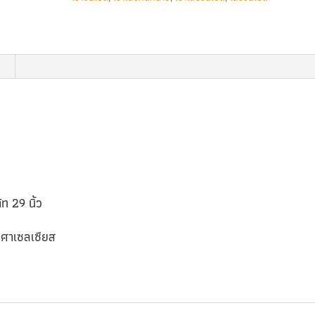
ท 29 นิ้ว
งศาเซลเซียส