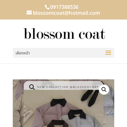
0917388536
blossomcoat@hotmail.com
เลือกหน้า