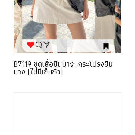
B7119 ชุดเสื้อยืนบาง+กระโปรงยีน
บาง (ไม่มีเข็มขัด)