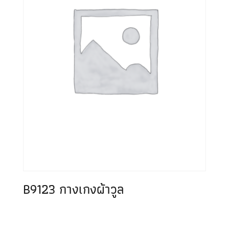
B9123 กางเกงผ้าวูล