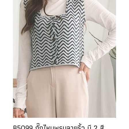
B5099 กั๊กไหมพรมลายริ้ว มี 2 สี