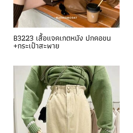
B3223 เสื้อแจคเกตหนัง ปกคอขน
+กระเป๋าสะพาย