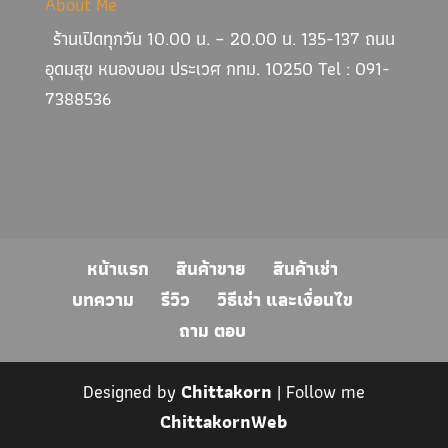
About Me
ร้านเปิดทุกวัน 10.00 น. – 20.00 น. 135-137 ถนน
อุดมสุข หนองบอน ประเวศ กทม. 10250 Tel : 091-
7388536
หน้าแรก
สินค้าขาย
สินค้าเช่า
บทความ
รีวิว
วิธีเช่า และเงื่อนไข
ถาม ตอบ
Designed by
Chittakorn
| Follow me
ChittakornWeb