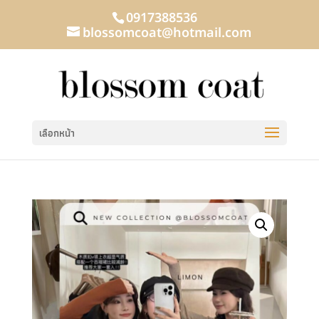
0917388536
blossomcoat@hotmail.com
เลือกหน้า