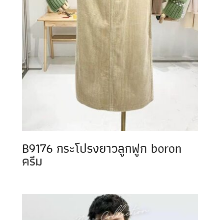
B9176 กระโปรงยาวลูกฟูก boron
ครีม