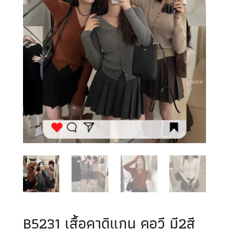
B5231 เสื้อคาดิแกน คอวี มี2สี