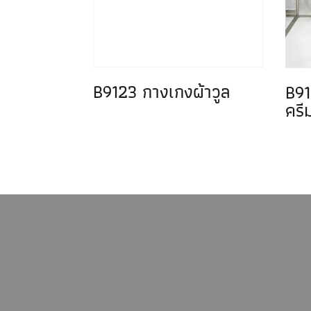
B9123 กางเกงผ้าวูล
B91
ครี