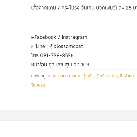
เสื้อคาดิแกน / กระโปรง วันเกิน บวกเพิ่มวันละ 25 บ
.
▶️Facebook / Instragram
✅️Line : @blossomcoat
โทร 091-738-8536
หน้าร้าน อุดมสุข สุขุมวิท 103
หมวดหมู่:
NEW COLLECTION
,
ผู้หญิง
,
ผู้หญิง 2025
,
สินค้าเช่า
,
ไหมพรม