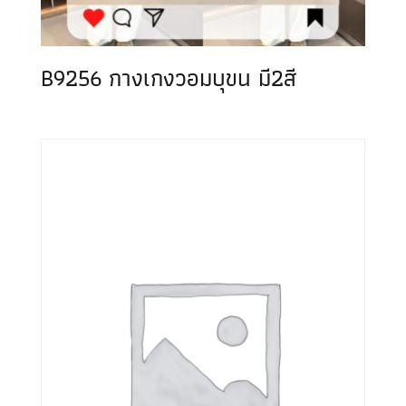
B9256 กางเกงวอมบุขน มี2สี