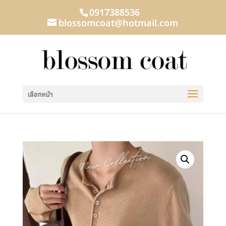
0917388536
blossomcoat@hotmail.com
เลือกหน้า