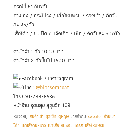
กรณีที่เช่าเกิน7วัน
กางเกง / กระโปรง / เสื้อไหมพรม / รองเท้า / คิดวัน
ละ 25/ตัว
เสื้อโค้ท / ขนเป็ด / แจ็คเก็ต / เซ็ท / คิดวันละ 50/ตัว
.
ค่ามัดจำ 1 ตัว 1000 บาท
ค่ามัดจำ 2 ตัวขึ้นไป 1500 บาท
.
Facebook / Instragram
Line :
@blossomcoat
โทร 091-738-8536
หน้าร้าน อุดมสุข สุขุมวิท 103
หมวดหมู่:
สินค้าเช่า
,
ชุดเซ็ท
,
ผู้หญิง
ป้ายกำกับ:
sweater
,
ร้านเช่า
โค้ท
,
เช่าเสื้อกันหนาว
,
เช่าเสื้อไหมพรม
,
เดรส
,
เสื้อไหมพรม