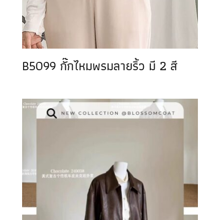
B5099 กั๊กไหมพรมลายริ้ว มี 2 สี