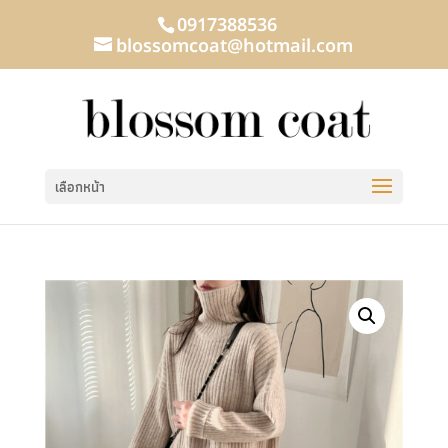
0917388536
blossomcoat@hotmail.com
เลือกหน้า