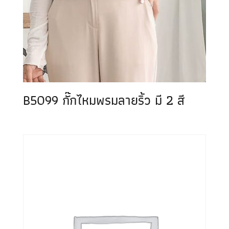
B5099 กั๊กไหมพรมลายริ้ว มี 2 สี