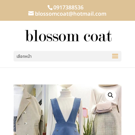
0917388536
blossomcoat@hotmail.com
เลือกหน้า