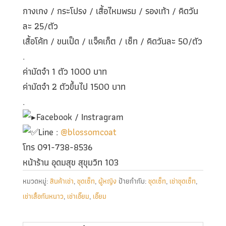
กางเกง / กระโปรง / เสื้อไหมพรม / รองเท้า / คิดวัน
ละ 25/ตัว
เสื้อโค้ท / ขนเป็ด / แจ็คเก็ต / เซ็ท / คิดวันละ 50/ตัว
.
ค่ามัดจำ 1 ตัว 1000 บาท
ค่ามัดจำ 2 ตัวขึ้นไป 1500 บาท
.
Facebook / Instragram
Line :
@blossomcoat
โทร 091-738-8536
หน้าร้าน อุดมสุข สุขุมวิท 103
หมวดหมู่:
สินค้าเช่า
,
ชุดเซ็ท
,
ผู้หญิง
ป้ายกำกับ:
ชุดเซ็ท
,
เช่าชุดเซ็ท
,
เช่าเสื้อกันหนาว
,
เช่าเอี๊ยม
,
เอี๊ยม