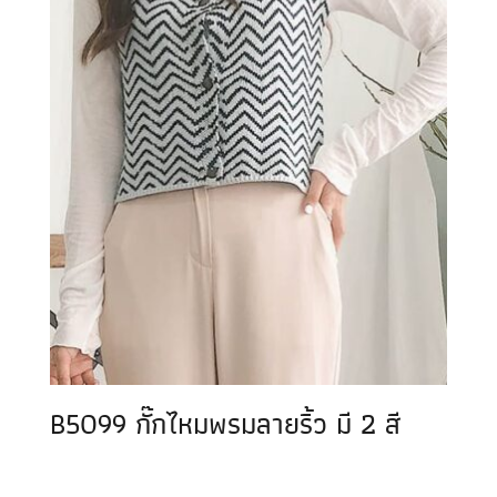
B5099 กั๊กไหมพรมลายริ้ว มี 2 สี