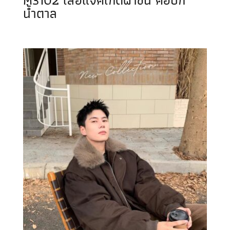
M3102 เสื้อแจคเกตผ้าขน คอปก
น้ำตาล