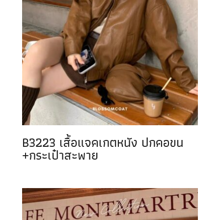
B3223 เสื้อแจคเกตหนัง ปกคอขน
+กระเป๋าสะพาย