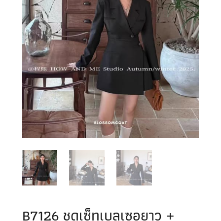
B7126 ชุดเซ็ทเบลเซอยาว +