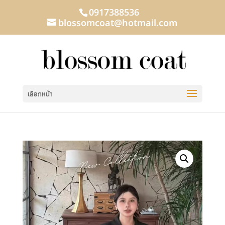
0917388536
blossomcoat@hotmail.com
เลือกหน้า