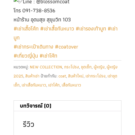
Line : @blossomcoat
โทร 091-738-8536
หน้าร้าน อุดมสุข สุขุมวิท 103
#เช่าเสื้อโค้ท
#เช่าเสื้อกันหนาว
#เช่ารองเท้าบูท
#เช่า
บูท
#เช่ากระเป๋าเดินทาง
#coatover
#เที่ยวญี่ปุ่น
#เช่าโค้ท
หมวดหมู่:
NEW COLLECTION
,
กระโปรง
,
ชุดเซ็ท
,
ผู้หญิง
,
ผู้หญิง
2025
,
สินค้าเช่า
ป้ายกำกับ:
coat
,
สินค้าใหม่
,
เช่ากระโปรง
,
เช่าชุด
เซ็ท
,
เช่าเสื้อกันหนาว
,
เช่าโค้ท
,
เสื้อกันหนาว
บทวิจารณ์ (0)
รีวิว