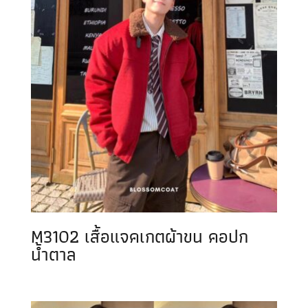
M3102 เสื้อแจคเกตผ้าขน คอปก
น้ำตาล