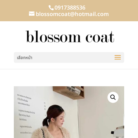
0917388536
blossomcoat@hotmail.com
เลือกหน้า