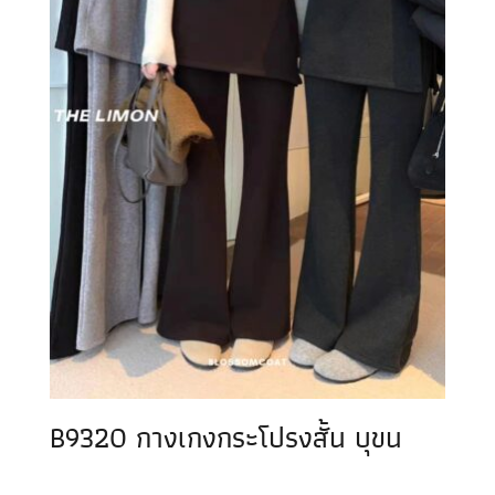
B9320 กางเกงกระโปรงสั้น บุขน