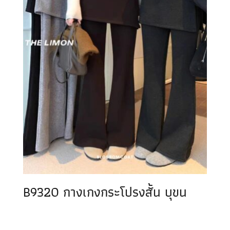
B9320 กางเกงกระโปรงสั้น บุขน