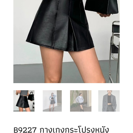
B9227 กางเกงกระโปรงหนัง