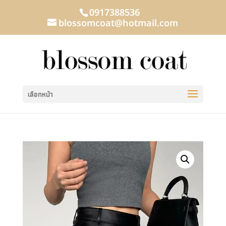
0917388536
blossomcoat@hotmail.com
เลือกหน้า