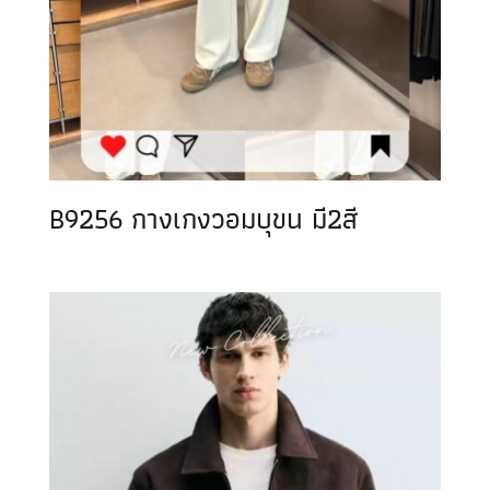
B9256 กางเกงวอมบุขน มี2สี