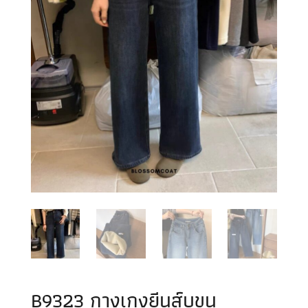
B9323 กางเกงยีนส์บุขน