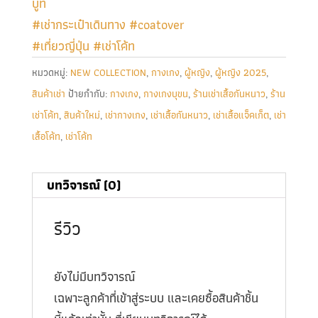
บูท
#เช่ากระเป๋าเดินทาง
#coatover
#เที่ยวญี่ปุ่น
#เช่าโค้ท
หมวดหมู่:
NEW COLLECTION
,
กางเกง
,
ผู้หญิง
,
ผู้หญิง 2025
,
สินค้าเช่า
ป้ายกำกับ:
กางเกง
,
กางเกงบุขน
,
ร้านเช่าเสื้อกันหนาว
,
ร้าน
เช่าโค้ท
,
สินค้าใหม่
,
เช่ากางเกง
,
เช่าเสื้อกันหนาว
,
เช่าเสื้อแจ็คเก็ต
,
เช่า
เสื้อโค้ท
,
เช่าโค้ท
บทวิจารณ์ (0)
รีวิว
ยังไม่มีบทวิจารณ์
เฉพาะลูกค้าที่เข้าสู่ระบบ และเคยซื้อสินค้าชิ้น