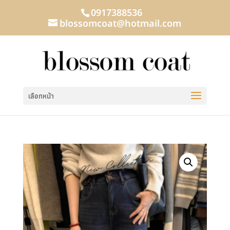
0917388536
blossomcoat@hotmail.com
เลือกหน้า