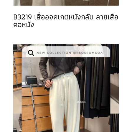
B3219 เสื้ออจคเกตหนังกลับ ลายเสือ
คอหนัง