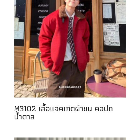
M3102 เสื้อแจคเกตผ้าขน คอปก
น้ำตาล