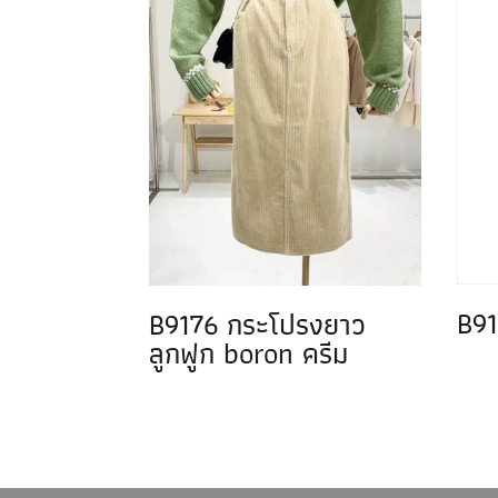
B91
B9176 กระโปรงยาว
ลูกฟูก boron ครีม