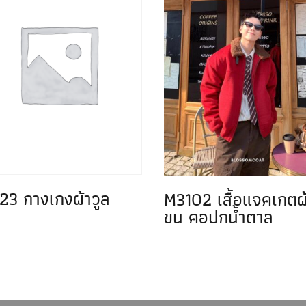
23 กางเกงผ้าวูล
M3102 เสื้อแจคเกตผ
ขน คอปกน้ำตาล