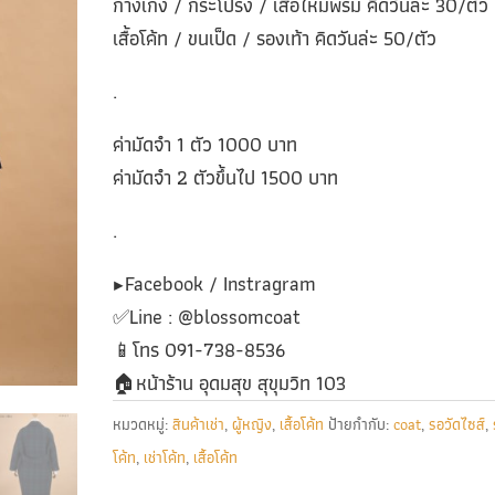
กางเกง / กระโปรง / เสื้อไหมพรม คิดวันล่ะ 30/ตัว
เสื้อโค้ท / ขนเป็ด / รองเท้า คิดวันล่ะ 50/ตัว
.
ค่ามัดจำ 1 ตัว 1000 บาท
ค่ามัดจำ 2 ตัวขึ้นไป 1500 บาท
.
▶️Facebook / Instragram
✅️Line : @blossomcoat
📱โทร 091-738-8536
🏠หน้าร้าน อุดมสุข สุขุมวิท 103
หมวดหมู่:
สินค้าเช่า
,
ผู้หญิง
,
เสื้อโค้ท
ป้ายกำกับ:
coat
,
รอวัดไซส์
,
โค้ท
,
เช่าโค้ท
,
เสื้อโค้ท