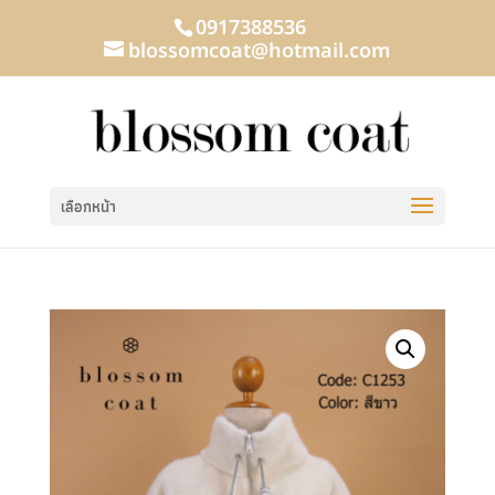
0917388536
blossomcoat@hotmail.com
เลือกหน้า