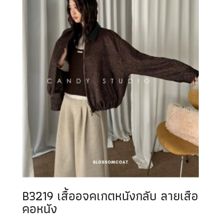
B3219 เสื้ออจคเกตหนังกลับ ลายเสือ
คอหนัง