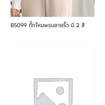
B5099 กั๊กไหมพรมลายริ้ว มี 2 สี