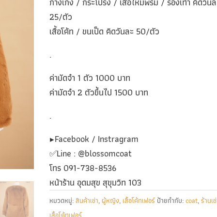
กางเกง / กระโปรง / เสื้อไหมพรม / รองเท้า คิดวันล
25/ตัว
เสื้อโค้ท / ขนเป็ด คิดวันละ 50/ตัว
.
ค่ามัดจำ 1 ตัว 1000 บาท
ค่ามัดจำ 2 ตัวขึ้นไป 1500 บาท
.
▶️Facebook / Instragram
✅️Line : @blossomcoat
โทร 091-738-8536
หน้าร้าน อุดมสุข สุขุมวิท 103
หมวดหมู่:
สินค้าเช่า
,
ผู้หญิง
,
เสื้อโค้ทเฟอร์
ป้ายกำกับ:
coat
,
ร้านเช
เสื้อโค้ทเฟอร์