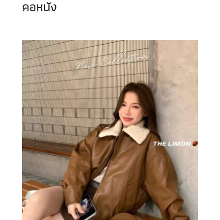
คอหนัง