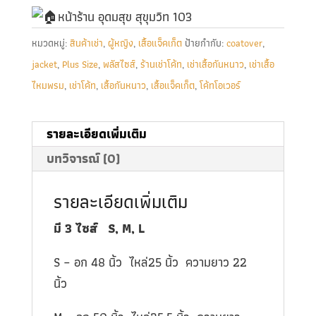
หน้าร้าน อุดมสุข สุขุมวิท 103
หมวดหมู่:
สินค้าเช่า
,
ผู้หญิง
,
เสื้อแจ็คเก็ต
ป้ายกำกับ:
coatover
,
jacket
,
Plus Size
,
พลัสไซส์
,
ร้านเช่าโค้ท
,
เช่าเสื้อกันหนาว
,
เช่าเสื้อ
ไหมพรม
,
เช่าโค้ท
,
เสื้อกันหนาว
,
เสื้อแจ็คเก็ต
,
โค้ทโอเวอร์
รายละเอียดเพิ่มเติม
บทวิจารณ์ (0)
รายละเอียดเพิ่มเติม
มี
3
ไซส์
S, M, L
S – อก 48 นิ้ว ไหล่25 นิ้ว ความยาว 22
นิ้ว