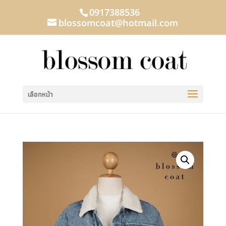
0917388536
blossomcoat@hotmail.com
เลือกหน้า