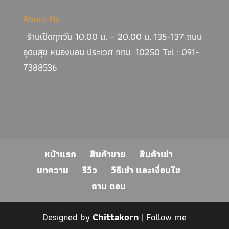
About Me
ร้านเปิดทุกวัน 10.00 น. – 20.00 น. 135-137 ถนน
อุดมสุข หนองบอน ประเวศ กทม. 10250 Tel : 091-
7388536
หน้าแรก
สินค้าขาย
สินค้าเช่า
บทความ
รีวิว
วิธีเช่า และเงื่อนไข
ถาม ตอบ
Designed by
Chittakorn
| Follow me