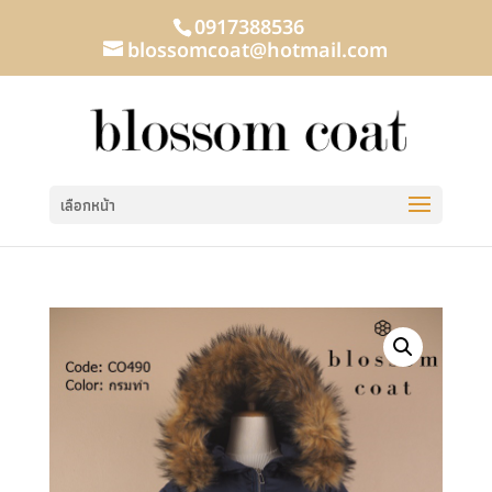
0917388536
blossomcoat@hotmail.com
เลือกหน้า