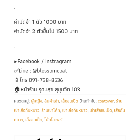
.
ค่ามัดจำ 1 ตัว 1000 บาท
ค่ามัดจำ 2 ตัวขึ้นไป 1500 บาท
.
▶️Facebook / Instragram
✅️Line : @blossomcoat
📱โทร 091-738-8536
🏠หน้าร้าน อุดมสุข สุขุมวิท 103
หมวดหมู่:
ผู้หญิง
,
สินค้าเช่า
,
เสื้อขนเป็ด
ป้ายกำกับ:
coatover
,
ร้าน
เช่าเสื้อกันหนาว
,
ร้านเช่าโค้ท
,
เช่าเสื้อกันหนาว
,
เช่าเสื้อขนเป็ด
,
เสื้อกัน
หนาว
,
เสื้อขนเป็ด
,
โค้ทโอเวอร์