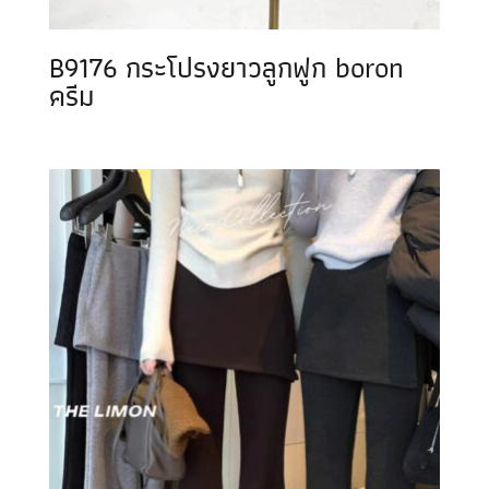
B9176 กระโปรงยาวลูกฟูก boron
ครีม