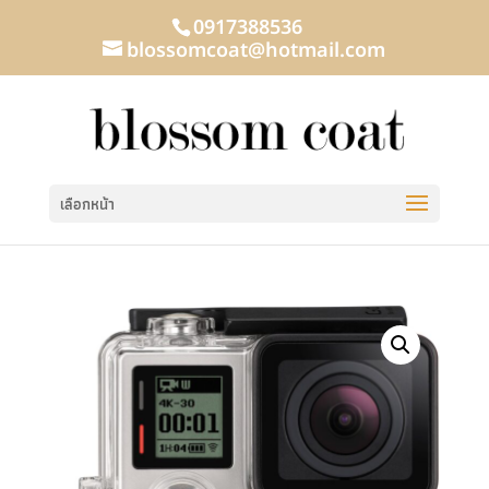
0917388536
blossomcoat@hotmail.com
เลือกหน้า